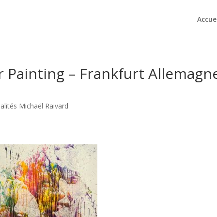
Accue
r Painting – Frankfurt Allemagn
alités Michaël Raivard