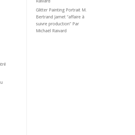
Raivard
Glitter Painting Portrait M.
Bertrand Jamet “affaire à
suivre production” Par
Michaël Raivard
ntré
du